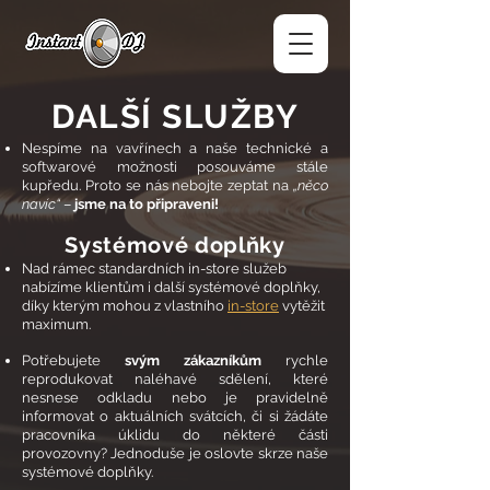
DALŠÍ SLUŽBY
Nespíme na vavřínech a naše technické a
softwarové možnosti posouváme stále
kupředu. Proto se nás nebojte zeptat na
„něco
navíc“
–
jsme na to připraveni!
Systémové doplňky
Nad rámec standardních in-store služeb
nabízíme klientům i další systémové doplňky,
díky kterým mohou z vlastního
in-store
vytěžit
maximum.
Potřebujete
svým zákazníkům
rychle
reprodukovat naléhavé sdělení, které
nesnese odkladu nebo je pravidelně
informovat o aktuálních svátcích, či si žádáte
pracovníka úklidu do některé části
provozovny? Jednoduše je oslovte skrze naše
systémové doplňky.