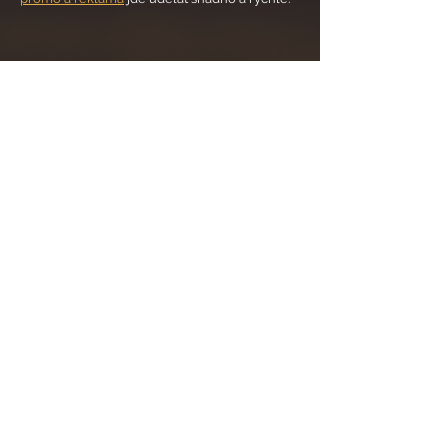
Automatic Talk server
Denní hlášení svátků, významných dnů, aj. Být
zákazníkům ještě o krůček blíž. Jak je potěšit,
jak vyvolat jejich zájem a zajistit jim ještě
příjemnější atmosféru
, kvůli které se budou
vracet právě k Vám? Stačí málo – popřejte jim
všechno nejlepší k svátku, informujte je o
významných dnech v roce, blahopřejte jim.
Provoz
našeho systému
to umožňuje a lidé to
ocení.
Nebojte se chtít něco navíc.
Zeptejte se nás na možnosti doplňkových
služeb – úspěch tkví v detailech.
OBJEDNAT>
RADIO NA MÍRU