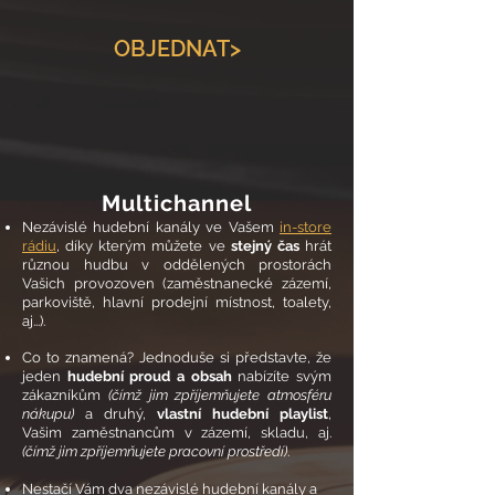
OBJEDNAT>
Multichannel
Nezávislé hudební kanály ve Vašem
in-store
rádiu
, díky kterým můžete ve
stejný čas
hrát
různou hudbu v oddělených prostorách
Vašich provozoven (zaměstnanecké zázemí,
parkoviště, hlavní prodejní místnost, toalety,
aj...).
Co to znamená? Jednoduše si představte, že
jeden
hudební proud a obsah
nabízíte svým
zákazníkům
(čímž jim zpříjemňujete atmosféru
nákupu)
a druhý,
vlastní hudební playlist
,
Vašim zaměstnancům v zázemí, skladu, aj.
(čímž jim zpříjemňujete pracovní prostředí)
.
Nestačí Vám dva nezávislé hudební kanály a