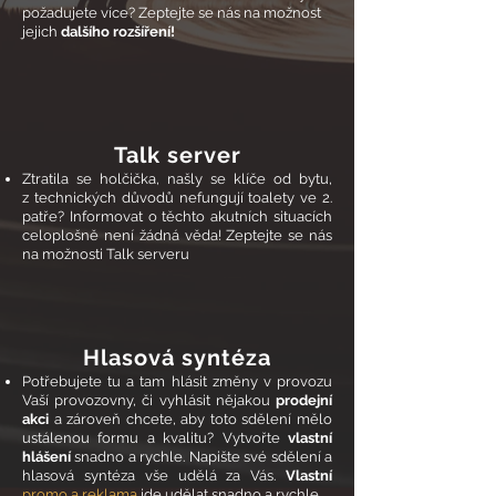
požadujete více? Zeptejte se nás na možnost
jejich
dalšího rozšíření!
Talk server
Ztratila se holčička, našly se klíče od bytu,
z technických důvodů nefungují toalety ve 2.
patře? Informovat o těchto akutních situacích
celoplošně není žádná věda! Zeptejte se nás
na možnosti Talk serveru
Hlasová syntéza
Potřebujete tu a tam hlásit změny v provozu
Vaší provozovny, či vyhlásit nějakou
prodejní
akci
a zároveň chcete, aby toto sdělení mělo
ustálenou formu a kvalitu? Vytvořte
vlastní
hlášení
snadno a rychle. Napište své sdělení a
hlasová syntéza vše udělá za Vás.
Vlastní
promo a reklama
jde udělat snadno a rychle.