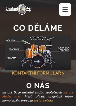
CO DĚLÁME
KONTAKTNÍ FORMULAŘ >
O NÁS
Instant DJ je unikátní služba společnosti
Instant
Media s.r.o.
, která přináší originální řešení
kompletního provozu
in-store rádia
.