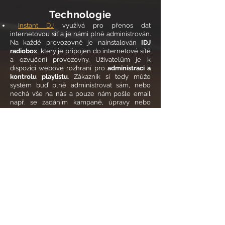
Technologie
Instant DJ
využívá pro přenos dat
internetovou síť a je námi plně administrován.
Na každé provozovně je nainstalován
IDJ
radiobox
, který je připojen do internetové sítě
a ozvučení provozovny. Uživatelům je k
dispozici webové rozhraní pro
administraci a
kontrolu playlistu
. Zákazník si tedy může
systém buď plně administrovat sám, nebo
nechá vše na nás a pouze nám pošle email
např. se zadáním kampaně, úpravy nebo
změny hudebního žánru.
Instant DJ splňuje velmi vysoké nároky na
zabezpečení dálkové správy prostřednictvím
sítě internet. Přístup na něj je chráněn téměř
stejně jako Váš bankovní účet.
Instalace
systému
je vždy předem konzultována a
schválena IT oddělením Vaší společnosti.
Hudba na prodejní ploše může být Vaším
účinným marketingovým nástrojem!
Instant DJ