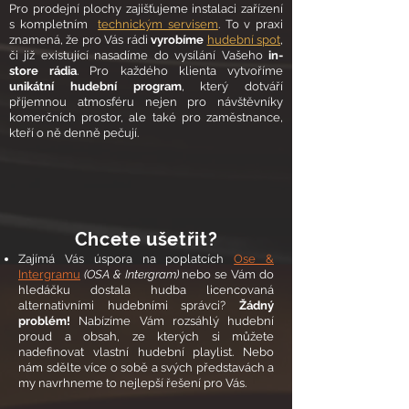
Pro prodejní plochy zajišťujeme instalaci zařízení
s kompletním
technickým servisem
. To v praxi
znamená, že pro Vás rádi
vyrobíme
hudební spot
,
či již existující nasadíme do vysílání Vašeho
in-
store rádia
. Pro každého klienta vytvoříme
unikátní hudební program
, který dotváří
příjemnou atmosféru nejen pro návštěvníky
komerčních prostor, ale také pro zaměstnance,
kteří o ně denně pečují.
Chcete ušetřit?
Zajímá Vás úspora na poplatcích
Ose &
Intergramu
(OSA & Intergram)
nebo se Vám do
hledáčku dostala hudba licencovaná
alternativními hudebními správci
?
Žádný
problém!
Nabízíme Vám rozsáhlý hudební
proud a obsah, ze kterých si můžete
nadefinovat vlastní hudební playlist. Nebo
nám sdělte více o sobě a svých představách a
my navrhneme to nejlepší řešení pro Vás.