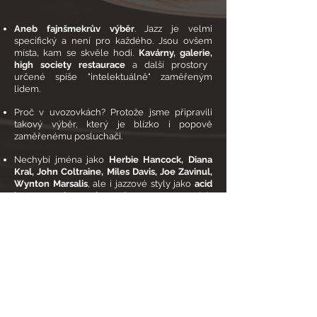
Aneb fajnšmekrův výběr
. Jazz je velmi
specifický a není pro každého. Jsou ovšem
místa, kam se skvěle hodí.
Kavárny, galerie,
high society restaurace
a další prostory
určené spíše "intelektuálně" zaměřeným
lidem.
Proč v uvozovkách? Protože jsme připravili
takový výběr, který je blízko i popově
zaměřenému posluchači.
Nechybí jména jako
Herbie Hancock, Diana
Kral, John Coltraine, Miles Davis, Joe Zavinul,
Wynton Marsalis
, ale i jazzové styly jako
acid
jazz
a
nu jazz
a
jazzové covery
popových
melodií.
RADIO NA MÍRU
VAŠEMU ROZPOČTU