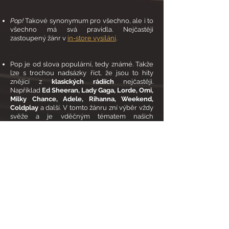
Pop!
Takové synonymum pro všechno, ale i to
všechno má svá pravidla. Nejčastěji
zastoupený žánr v
in-store vysílání
.
Pop je od slova
populární,
tedy známé. Takže
lze s trochou nadsázky říct, že jsou to hity
znějící z
klasických rádiích
nejčastěji.
Například
Ed Sheeran, Lady Gaga, Lorde, Omi,
Milky Chance, Adele, Rihanna, Weekend,
Coldplay
a další. V tomto žánru zní výběr vždy
svěže a je vděčným tématem našich
hudebních dramaturgů.
RADIO NA MÍRU
VAŠEMU ROZPOČTU
©
2002 - 2024
Instant Media