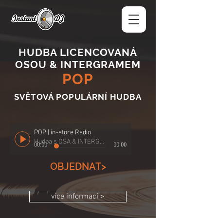
HUDBA LICENCOVANÁ
OSOU & INTERGRAMEM
POP
SVĚTOVÁ POPULÁRNÍ HUDBA
POP | in-store Radio
Hudba s OSA & INTERGRAM
00:00
00:00
OBJEDNAT>
více informací >