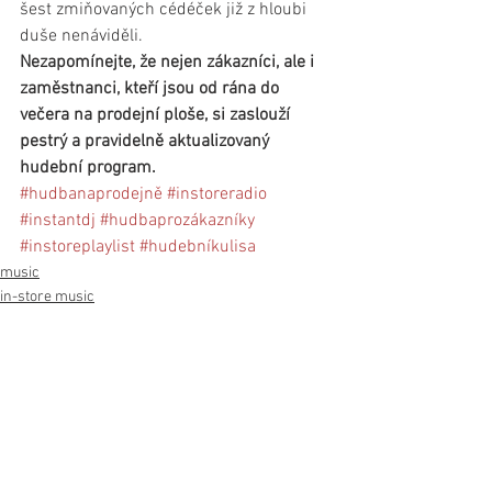
šest zmiňovaných cédéček již z hloubi 
duše nenáviděli.
Nezapomínejte, že nejen zákazníci, ale i 
zaměstnanci, kteří jsou od rána do 
večera na prodejní ploše, si zaslouží 
pestrý a pravidelně aktualizovaný 
hudební program.
#hudbanaprodejně
#instoreradio
#instantdj
#hudbaprozákazníky
#instoreplaylist
#hudebníkulisa
music
in-store music
See All
Recent Posts