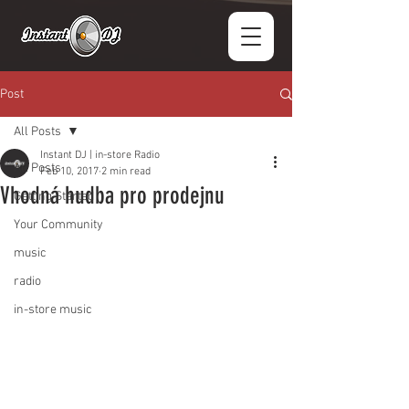
Post
All Posts
Instant DJ | in-store Radio
All Posts
Feb 10, 2017
2 min read
Vhodná hudba pro prodejnu
Getting Started
Your Community
music
radio
in-store music