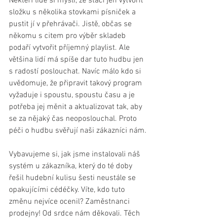
Někteří lidé si myslí, že stačí jen vytvořit 
složku s několika stovkami písniček a 
pustit jí v přehrávači. Jistě, občas se 
někomu s citem pro výběr skladeb 
podaří vytvořit příjemný playlist. Ale 
většina lidí má spíše dar tuto hudbu jen 
s radostí poslouchat. Navíc málo kdo si 
uvědomuje, že připravit takový program 
vyžaduje i spoustu, spoustu času a je 
potřeba jej měnit a aktualizovat tak, aby 
se za nějaký čas neoposlouchal. Proto 
péči o hudbu svěřují naši zákazníci nám.
Vybavujeme si, jak jsme instalovali náš 
systém u zákazníka, který do té doby 
řešil hudební kulisu šesti neustále se 
opakujícími cédéčky. Víte, kdo tuto 
změnu nejvíce ocenil? Zaměstnanci 
prodejny! Od srdce nám děkovali. Těch 