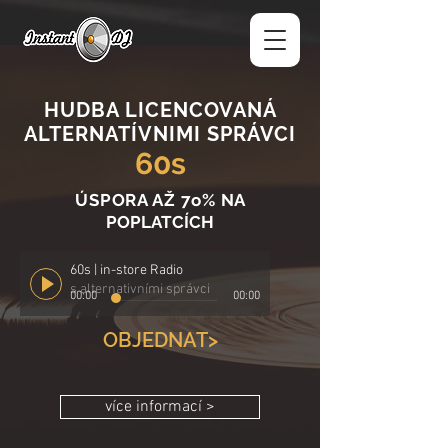
HUDBA LICENCOVANÁ
ALTERNATÍVNIMI SPRÁVCI
60s
ÚSPORA AŽ 7o%
NA
POPLATCÍCH
60s | in-store Radio
s alternativními správci
00:00
00:00
OBJEDNAT>
více informací >