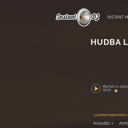
INSTANT 
HUDBA L
World | in-stor
00:00
s ALTERNATÍVNIMI SPRÁVCI
Acoustic >
Amb