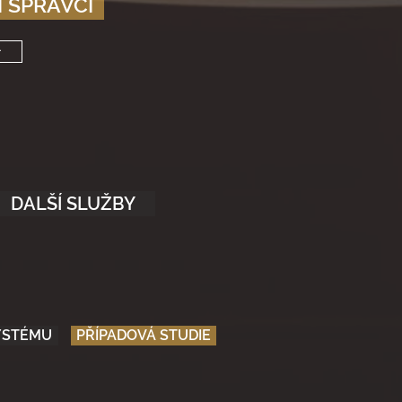
I SPRÁVCI
>
DALŠÍ SLUŽBY
SYSTÉMU
PŘÍPADOVÁ STUDIE