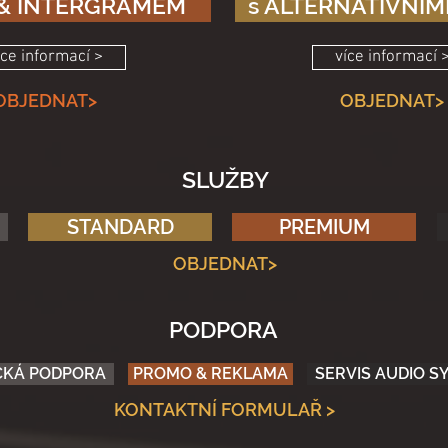
 & INTERGRAMEM
s ALTERNATIVNÍM
íce informací >
více informací 
OBJEDNAT>
OBJEDNAT>
SLUŽBY
STANDARD
PREMIUM
OBJEDNAT>
PODPORA
CKÁ PODPORA
PROMO & REKLAMA
SERVIS AUDIO 
KONTAKTNÍ FORMULAŘ >