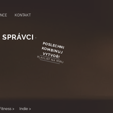
NCE
KONTAKT
 SPRÁVCI
POSLECHNI
KOMBINUJ
VYTVOŘ!
PLAYLIST NA MÍRU
​
Fitness >
Indie >