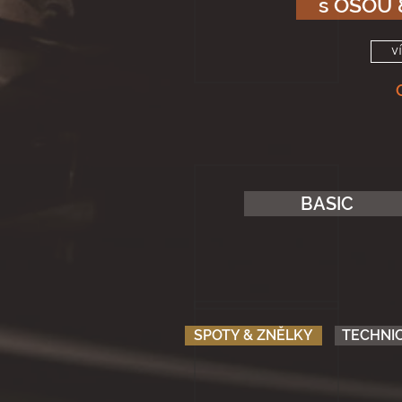
s OSOU
v
BASIC
SPOTY & ZNĚLKY
TECHNI