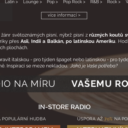
Latin >
Lounge >
Pop >
Pop Rock >
R&B >
Rock >
W
více informací >
žánr světoznámých písní, nýbrž písní z
různých koutů s
riky přes
Asii, Indii a Balkán, po latinskou Ameriku
. Hod
ch plochách.
vit italskou - pro týden špaget nebo latinskou - pro tý
ě. Inspiraci se meze nekladou.
Jaká je Vaše potřeba?
IO NA MÍRU
VAŠEMU R
IN-STORE RADIO
Á POPULÁRNÍ HUDBA
ÚSPORA AŽ
7o%
NA PO