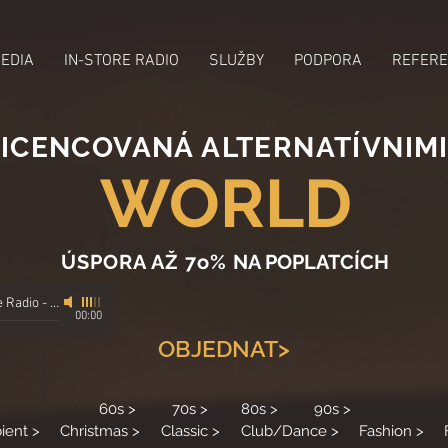
MEDIA
IN-STORE RADIO
SLUŽBY
PODPORA
REFERE
ICENCOVANÁ ALTERNATÍVNIMI
WORLD
ÚSPORA AŽ 7o%
NA POPLATCÍCH
e Radio
-
s alternativními správci
00:00
OBJEDNAT>
60s >
70s >
80s >
90s >
ient >
Christmas >
Classic >
Club/Dance >
Fashion >