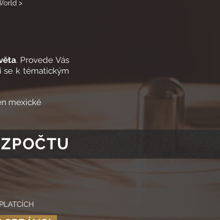
orld >
věta
. Provede Vás
í se k tématickým
den mexické
OZPOČTU
PLATCÍCH