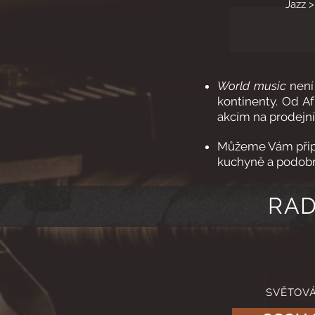
Jazz >
World music
není 
kontinenty. Od Af
akcím na prodejní
Můžeme Vám připra
kuchyně a podobn
RAD
SVĚTOV