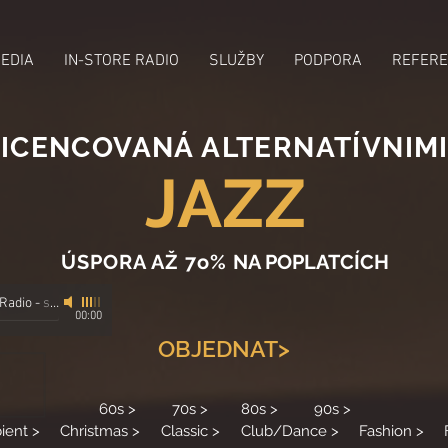
MEDIA
IN-STORE RADIO
SLUŽBY
PODPORA
REFERE
ICENCOVANÁ ALTERNATÍVNIMI
JAZZ
ÚSPORA AŽ 7o%
NA POPLATCÍCH
 Radio
-
s alternativními správci
00:00
OBJEDNAT>
60s >
70s >
80s >
90s >
ient >
Christmas >
Classic >
Club/Dance >
Fashion >