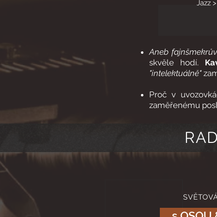
Jazz >
Aneb fajnšmekrův
skvěle hodí.
Ka
"intelektuálně"
zam
Proč v uvozovkác
zaměřenému poslu
RAD
SVĚTOV
s OSOU