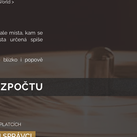
orld >
 ale místa, kam se
ta určená spíše
e blízko i popově
OZPOČTU
PLATCÍCH
I SPRÁVCI