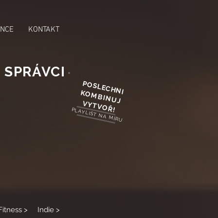
NCE
KONTAKT
 SPRÁVCI
POSLECHNI
KOMBINUJ
VYTVOŘ!
PLAYLIST NA MÍRU
​
Fitness >
Indie >