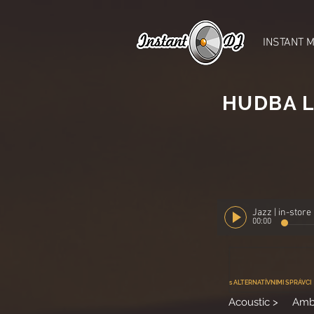
INSTANT 
HUDBA L
Jazz | in-store
00:00
s ALTERNATÍVNIMI SPRÁVCI
Acoustic >
Amb