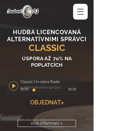
HUDBA LICENCOVANÁ
ALTERNATÍVNIMI SPRÁVCI
CLASSIC
ÚSPORA AŽ 7o%
NA
POPLATCÍCH
Classic | in-store Radio
s alternativními správci
00:00
00:00
OBJEDNAT>
více informací >