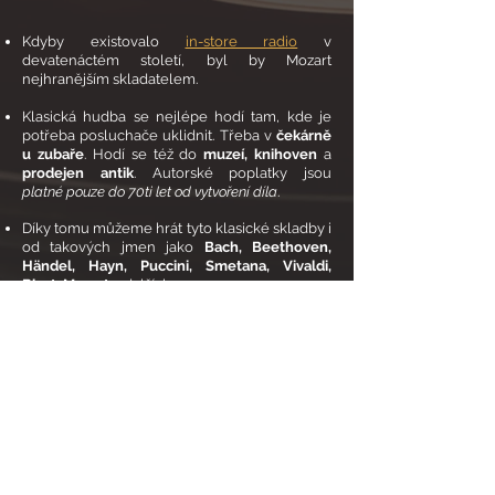
Kdyby existovalo
in-store radio
v
devatenáctém století, byl by Mozart
nejhranějším skladatelem.
Klasická hudba se nejlépe hodí tam, kde je
potřeba posluchače uklidnit. Třeba v
čekárně
u zubaře
. Hodí se též do
muzeí, knihoven
a
prodejen antik
. Autorské poplatky jsou
platné pouze do 70ti let od vytvoření díla
.
Díky tomu můžeme hrát tyto klasické skladby i
od takových jmen jako
Bach, Beethoven,
Händel, Hayn, Puccini, Smetana, Vivaldi,
Bizet, Mozart
a dalších.
RADIO NA MÍRU
VAŠEMU ROZPOČTU